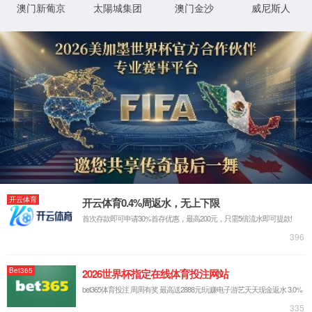
反腐倡廉第十六期.pdf
上一条：反腐倡廉第十五期
下一条：反腐倡廉第十七期